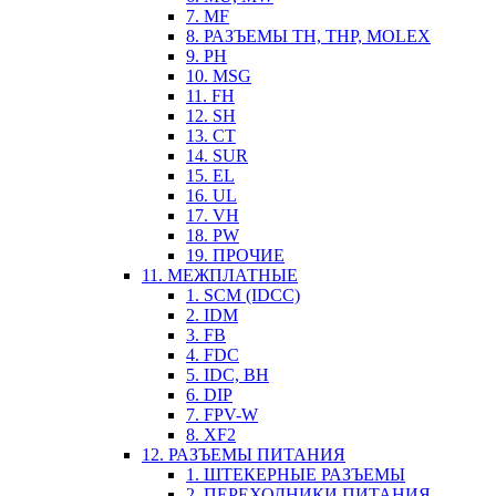
7. MF
8. РАЗЪЕМЫ TH, THP, MOLEX
9. PH
10. MSG
11. FH
12. SH
13. CT
14. SUR
15. EL
16. UL
17. VH
18. PW
19. ПРОЧИЕ
11. МЕЖПЛАТНЫЕ
1. SCM (IDCC)
2. IDM
3. FB
4. FDC
5. IDC, BH
6. DIP
7. FPV-W
8. XF2
12. РАЗЪЕМЫ ПИТАНИЯ
1. ШТЕКЕРНЫЕ РАЗЪЕМЫ
2. ПЕРЕХОДНИКИ ПИТАНИЯ