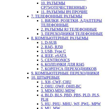
10. РАЗЪЕМЫ
СР75(ОТЕЧЕСТВЕННЫЕ)
11. РАЗЪЕМЫ ВЧ ПРОЧИЕ
7. ТЕЛЕФОННЫЕ РАЗЪЕМЫ
1. ВИЛКИ, РОЗЕТКИ, АДАПТЕРЫ
ТЕЛЕФОННЫЕ
2. РАЗЪЕМЫ RJ ТЕЛЕФОННЫЕ
3. ПЕРЕХОДНИКИ ТЕЛЕФОННЫЕ
8. КОМПЬЮТЕРНЫЕ РАЗЪЕМЫ
1. D-SUB
2. RJ45, RJ50
3. USB, Type C
4. IEEE, eSATA
5. CENTRONICS
6. КОЛПАЧКИ ДЛЯ RJ45
7. КОРПУСА ПЕРЕХОДНИКОВ
9. КОМПЬЮТЕРНЫЕ ПЕРЕХОДНИКИ
10. ШТЫРЕВЫЕ
1. XH, CWF, CHU
2. OHU, OWF, ОНП-ВС
3. MDQ,MDU,MDW
4. BLD, BLS, PBD, PBS, PLD, PLS,
PLH
5. HU, PHU, MHU, WF, PWL, MPW
6. MU, MW