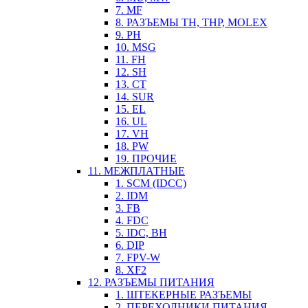
7. MF
8. РАЗЪЕМЫ TH, THP, MOLEX
9. PH
10. MSG
11. FH
12. SH
13. CT
14. SUR
15. EL
16. UL
17. VH
18. PW
19. ПРОЧИЕ
11. МЕЖПЛАТНЫЕ
1. SCM (IDCC)
2. IDM
3. FB
4. FDC
5. IDC, BH
6. DIP
7. FPV-W
8. XF2
12. РАЗЪЕМЫ ПИТАНИЯ
1. ШТЕКЕРНЫЕ РАЗЪЕМЫ
2. ПЕРЕХОДНИКИ ПИТАНИЯ