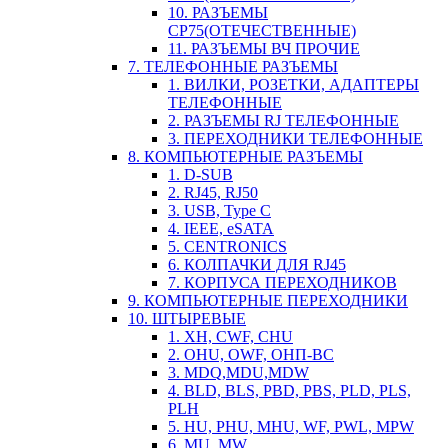
10. РАЗЪЕМЫ
СР75(ОТЕЧЕСТВЕННЫЕ)
11. РАЗЪЕМЫ ВЧ ПРОЧИЕ
7. ТЕЛЕФОННЫЕ РАЗЪЕМЫ
1. ВИЛКИ, РОЗЕТКИ, АДАПТЕРЫ
ТЕЛЕФОННЫЕ
2. РАЗЪЕМЫ RJ ТЕЛЕФОННЫЕ
3. ПЕРЕХОДНИКИ ТЕЛЕФОННЫЕ
8. КОМПЬЮТЕРНЫЕ РАЗЪЕМЫ
1. D-SUB
2. RJ45, RJ50
3. USB, Type C
4. IEEE, eSATA
5. CENTRONICS
6. КОЛПАЧКИ ДЛЯ RJ45
7. КОРПУСА ПЕРЕХОДНИКОВ
9. КОМПЬЮТЕРНЫЕ ПЕРЕХОДНИКИ
10. ШТЫРЕВЫЕ
1. XH, CWF, CHU
2. OHU, OWF, ОНП-ВС
3. MDQ,MDU,MDW
4. BLD, BLS, PBD, PBS, PLD, PLS,
PLH
5. HU, PHU, MHU, WF, PWL, MPW
6. MU, MW