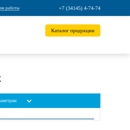
+7 (34145) 4-74-74
им работы
Каталог продукции
Е
раметрам