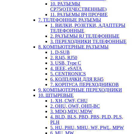
10. РАЗЪЕМЫ
СР75(ОТЕЧЕСТВЕННЫЕ)
11. РАЗЪЕМЫ ВЧ ПРОЧИЕ
7. ТЕЛЕФОННЫЕ РАЗЪЕМЫ
1. ВИЛКИ, РОЗЕТКИ, АДАПТЕРЫ
ТЕЛЕФОННЫЕ
2. РАЗЪЕМЫ RJ ТЕЛЕФОННЫЕ
3. ПЕРЕХОДНИКИ ТЕЛЕФОННЫЕ
8. КОМПЬЮТЕРНЫЕ РАЗЪЕМЫ
1. D-SUB
2. RJ45, RJ50
3. USB, Type C
4. IEEE, eSATA
5. CENTRONICS
6. КОЛПАЧКИ ДЛЯ RJ45
7. КОРПУСА ПЕРЕХОДНИКОВ
9. КОМПЬЮТЕРНЫЕ ПЕРЕХОДНИКИ
10. ШТЫРЕВЫЕ
1. XH, CWF, CHU
2. OHU, OWF, ОНП-ВС
3. MDQ,MDU,MDW
4. BLD, BLS, PBD, PBS, PLD, PLS,
PLH
5. HU, PHU, MHU, WF, PWL, MPW
6. MU, MW