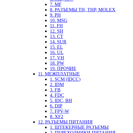
7. MF
8. РАЗЪЕМЫ TH, THP, MOLEX
9. PH
10. MSG
11. FH
12. SH
13. CT
14. SUR
15. EL
16. UL
17. VH
18. PW
19. ПРОЧИЕ
11. МЕЖПЛАТНЫЕ
1. SCM (IDCC)
2. IDM
3. FB
4. FDC
5. IDC, BH
6. DIP
7. FPV-W
8. XF2
12. РАЗЪЕМЫ ПИТАНИЯ
1. ШТЕКЕРНЫЕ РАЗЪЕМЫ
2. ПЕРЕХОДНИКИ ПИТАНИЯ