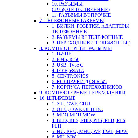
10. РАЗЪЕМЫ
СР75(ОТЕЧЕСТВЕННЫЕ)
11. РАЗЪЕМЫ ВЧ ПРОЧИЕ
7. ТЕЛЕФОННЫЕ РАЗЪЕМЫ
1. ВИЛКИ, РОЗЕТКИ, АДАПТЕРЫ
ТЕЛЕФОННЫЕ
2. РАЗЪЕМЫ RJ ТЕЛЕФОННЫЕ
3. ПЕРЕХОДНИКИ ТЕЛЕФОННЫЕ
8. КОМПЬЮТЕРНЫЕ РАЗЪЕМЫ
1. D-SUB
2. RJ45, RJ50
3. USB, Type C
4. IEEE, eSATA
5. CENTRONICS
6. КОЛПАЧКИ ДЛЯ RJ45
7. КОРПУСА ПЕРЕХОДНИКОВ
9. КОМПЬЮТЕРНЫЕ ПЕРЕХОДНИКИ
10. ШТЫРЕВЫЕ
1. XH, CWF, CHU
2. OHU, OWF, ОНП-ВС
3. MDQ,MDU,MDW
4. BLD, BLS, PBD, PBS, PLD, PLS,
PLH
5. HU, PHU, MHU, WF, PWL, MPW
6. MU, MW