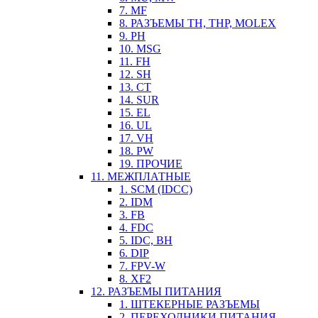
7. MF
8. РАЗЪЕМЫ TH, THP, MOLEX
9. PH
10. MSG
11. FH
12. SH
13. CT
14. SUR
15. EL
16. UL
17. VH
18. PW
19. ПРОЧИЕ
11. МЕЖПЛАТНЫЕ
1. SCM (IDCC)
2. IDM
3. FB
4. FDC
5. IDC, BH
6. DIP
7. FPV-W
8. XF2
12. РАЗЪЕМЫ ПИТАНИЯ
1. ШТЕКЕРНЫЕ РАЗЪЕМЫ
2. ПЕРЕХОДНИКИ ПИТАНИЯ