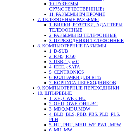
10. РАЗЪЕМЫ
СР75(ОТЕЧЕСТВЕННЫЕ)
11. РАЗЪЕМЫ ВЧ ПРОЧИЕ
7. ТЕЛЕФОННЫЕ РАЗЪЕМЫ
1. ВИЛКИ, РОЗЕТКИ, АДАПТЕРЫ
ТЕЛЕФОННЫЕ
2. РАЗЪЕМЫ RJ ТЕЛЕФОННЫЕ
3. ПЕРЕХОДНИКИ ТЕЛЕФОННЫЕ
8. КОМПЬЮТЕРНЫЕ РАЗЪЕМЫ
1. D-SUB
2. RJ45, RJ50
3. USB, Type C
4. IEEE, eSATA
5. CENTRONICS
6. КОЛПАЧКИ ДЛЯ RJ45
7. КОРПУСА ПЕРЕХОДНИКОВ
9. КОМПЬЮТЕРНЫЕ ПЕРЕХОДНИКИ
10. ШТЫРЕВЫЕ
1. XH, CWF, CHU
2. OHU, OWF, ОНП-ВС
3. MDQ,MDU,MDW
4. BLD, BLS, PBD, PBS, PLD, PLS,
PLH
5. HU, PHU, MHU, WF, PWL, MPW
6. MU, MW