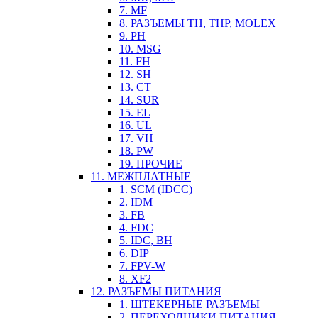
7. MF
8. РАЗЪЕМЫ TH, THP, MOLEX
9. PH
10. MSG
11. FH
12. SH
13. CT
14. SUR
15. EL
16. UL
17. VH
18. PW
19. ПРОЧИЕ
11. МЕЖПЛАТНЫЕ
1. SCM (IDCC)
2. IDM
3. FB
4. FDC
5. IDC, BH
6. DIP
7. FPV-W
8. XF2
12. РАЗЪЕМЫ ПИТАНИЯ
1. ШТЕКЕРНЫЕ РАЗЪЕМЫ
2. ПЕРЕХОДНИКИ ПИТАНИЯ