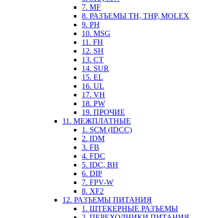
7. MF
8. РАЗЪЕМЫ TH, THP, MOLEX
9. PH
10. MSG
11. FH
12. SH
13. CT
14. SUR
15. EL
16. UL
17. VH
18. PW
19. ПРОЧИЕ
11. МЕЖПЛАТНЫЕ
1. SCM (IDCC)
2. IDM
3. FB
4. FDC
5. IDC, BH
6. DIP
7. FPV-W
8. XF2
12. РАЗЪЕМЫ ПИТАНИЯ
1. ШТЕКЕРНЫЕ РАЗЪЕМЫ
2. ПЕРЕХОДНИКИ ПИТАНИЯ