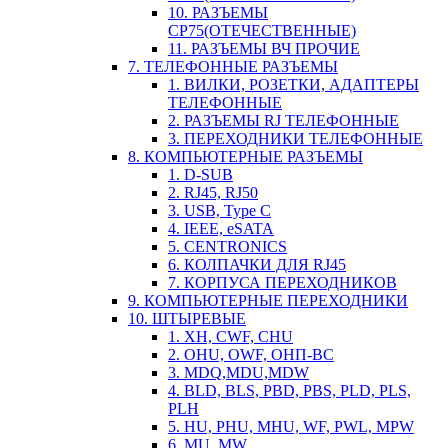
10. РАЗЪЕМЫ
СР75(ОТЕЧЕСТВЕННЫЕ)
11. РАЗЪЕМЫ ВЧ ПРОЧИЕ
7. ТЕЛЕФОННЫЕ РАЗЪЕМЫ
1. ВИЛКИ, РОЗЕТКИ, АДАПТЕРЫ
ТЕЛЕФОННЫЕ
2. РАЗЪЕМЫ RJ ТЕЛЕФОННЫЕ
3. ПЕРЕХОДНИКИ ТЕЛЕФОННЫЕ
8. КОМПЬЮТЕРНЫЕ РАЗЪЕМЫ
1. D-SUB
2. RJ45, RJ50
3. USB, Type C
4. IEEE, eSATA
5. CENTRONICS
6. КОЛПАЧКИ ДЛЯ RJ45
7. КОРПУСА ПЕРЕХОДНИКОВ
9. КОМПЬЮТЕРНЫЕ ПЕРЕХОДНИКИ
10. ШТЫРЕВЫЕ
1. XH, CWF, CHU
2. OHU, OWF, ОНП-ВС
3. MDQ,MDU,MDW
4. BLD, BLS, PBD, PBS, PLD, PLS,
PLH
5. HU, PHU, MHU, WF, PWL, MPW
6. MU, MW