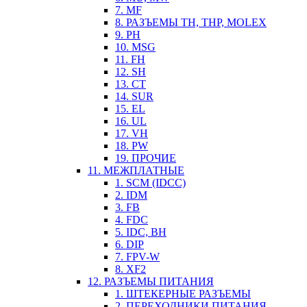
7. MF
8. РАЗЪЕМЫ TH, THP, MOLEX
9. PH
10. MSG
11. FH
12. SH
13. CT
14. SUR
15. EL
16. UL
17. VH
18. PW
19. ПРОЧИЕ
11. МЕЖПЛАТНЫЕ
1. SCM (IDCC)
2. IDM
3. FB
4. FDC
5. IDC, BH
6. DIP
7. FPV-W
8. XF2
12. РАЗЪЕМЫ ПИТАНИЯ
1. ШТЕКЕРНЫЕ РАЗЪЕМЫ
2. ПЕРЕХОДНИКИ ПИТАНИЯ