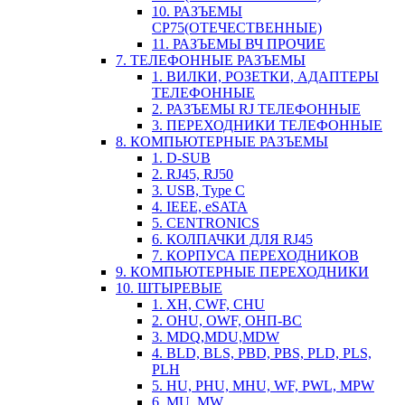
10. РАЗЪЕМЫ
СР75(ОТЕЧЕСТВЕННЫЕ)
11. РАЗЪЕМЫ ВЧ ПРОЧИЕ
7. ТЕЛЕФОННЫЕ РАЗЪЕМЫ
1. ВИЛКИ, РОЗЕТКИ, АДАПТЕРЫ
ТЕЛЕФОННЫЕ
2. РАЗЪЕМЫ RJ ТЕЛЕФОННЫЕ
3. ПЕРЕХОДНИКИ ТЕЛЕФОННЫЕ
8. КОМПЬЮТЕРНЫЕ РАЗЪЕМЫ
1. D-SUB
2. RJ45, RJ50
3. USB, Type C
4. IEEE, eSATA
5. CENTRONICS
6. КОЛПАЧКИ ДЛЯ RJ45
7. КОРПУСА ПЕРЕХОДНИКОВ
9. КОМПЬЮТЕРНЫЕ ПЕРЕХОДНИКИ
10. ШТЫРЕВЫЕ
1. XH, CWF, CHU
2. OHU, OWF, ОНП-ВС
3. MDQ,MDU,MDW
4. BLD, BLS, PBD, PBS, PLD, PLS,
PLH
5. HU, PHU, MHU, WF, PWL, MPW
6. MU, MW