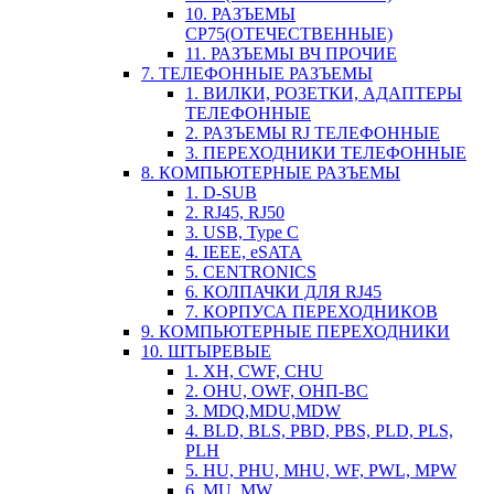
10. РАЗЪЕМЫ
СР75(ОТЕЧЕСТВЕННЫЕ)
11. РАЗЪЕМЫ ВЧ ПРОЧИЕ
7. ТЕЛЕФОННЫЕ РАЗЪЕМЫ
1. ВИЛКИ, РОЗЕТКИ, АДАПТЕРЫ
ТЕЛЕФОННЫЕ
2. РАЗЪЕМЫ RJ ТЕЛЕФОННЫЕ
3. ПЕРЕХОДНИКИ ТЕЛЕФОННЫЕ
8. КОМПЬЮТЕРНЫЕ РАЗЪЕМЫ
1. D-SUB
2. RJ45, RJ50
3. USB, Type C
4. IEEE, eSATA
5. CENTRONICS
6. КОЛПАЧКИ ДЛЯ RJ45
7. КОРПУСА ПЕРЕХОДНИКОВ
9. КОМПЬЮТЕРНЫЕ ПЕРЕХОДНИКИ
10. ШТЫРЕВЫЕ
1. XH, CWF, CHU
2. OHU, OWF, ОНП-ВС
3. MDQ,MDU,MDW
4. BLD, BLS, PBD, PBS, PLD, PLS,
PLH
5. HU, PHU, MHU, WF, PWL, MPW
6. MU, MW