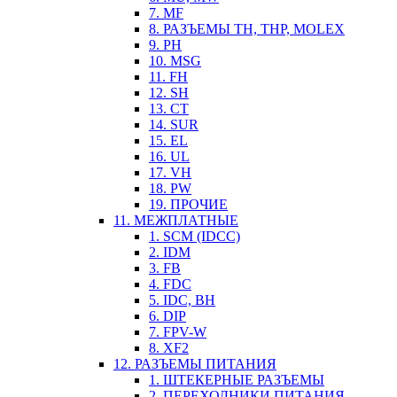
7. MF
8. РАЗЪЕМЫ TH, THP, MOLEX
9. PH
10. MSG
11. FH
12. SH
13. CT
14. SUR
15. EL
16. UL
17. VH
18. PW
19. ПРОЧИЕ
11. МЕЖПЛАТНЫЕ
1. SCM (IDCC)
2. IDM
3. FB
4. FDC
5. IDC, BH
6. DIP
7. FPV-W
8. XF2
12. РАЗЪЕМЫ ПИТАНИЯ
1. ШТЕКЕРНЫЕ РАЗЪЕМЫ
2. ПЕРЕХОДНИКИ ПИТАНИЯ