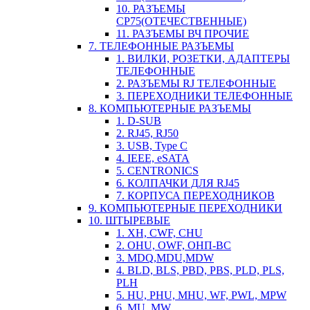
10. РАЗЪЕМЫ
СР75(ОТЕЧЕСТВЕННЫЕ)
11. РАЗЪЕМЫ ВЧ ПРОЧИЕ
7. ТЕЛЕФОННЫЕ РАЗЪЕМЫ
1. ВИЛКИ, РОЗЕТКИ, АДАПТЕРЫ
ТЕЛЕФОННЫЕ
2. РАЗЪЕМЫ RJ ТЕЛЕФОННЫЕ
3. ПЕРЕХОДНИКИ ТЕЛЕФОННЫЕ
8. КОМПЬЮТЕРНЫЕ РАЗЪЕМЫ
1. D-SUB
2. RJ45, RJ50
3. USB, Type C
4. IEEE, eSATA
5. CENTRONICS
6. КОЛПАЧКИ ДЛЯ RJ45
7. КОРПУСА ПЕРЕХОДНИКОВ
9. КОМПЬЮТЕРНЫЕ ПЕРЕХОДНИКИ
10. ШТЫРЕВЫЕ
1. XH, CWF, CHU
2. OHU, OWF, ОНП-ВС
3. MDQ,MDU,MDW
4. BLD, BLS, PBD, PBS, PLD, PLS,
PLH
5. HU, PHU, MHU, WF, PWL, MPW
6. MU, MW