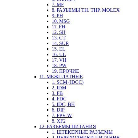
7. MF
8. РАЗЪЕМЫ TH, THP, MOLEX
9. PH
10. MSG
11. FH
12. SH
13. CT
14. SUR
15. EL
16. UL
17. VH
18. PW
19. ПРОЧИЕ
11. МЕЖПЛАТНЫЕ
1. SCM (IDCC)
2. IDM
3. FB
4. FDC
5. IDC, BH
6. DIP
7. FPV-W
8. XF2
12. РАЗЪЕМЫ ПИТАНИЯ
1. ШТЕКЕРНЫЕ РАЗЪЕМЫ
2. ПЕРЕХОДНИКИ ПИТАНИЯ