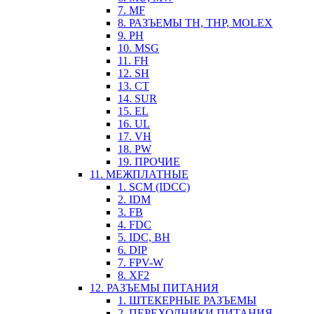
7. MF
8. РАЗЪЕМЫ TH, THP, MOLEX
9. PH
10. MSG
11. FH
12. SH
13. CT
14. SUR
15. EL
16. UL
17. VH
18. PW
19. ПРОЧИЕ
11. МЕЖПЛАТНЫЕ
1. SCM (IDCC)
2. IDM
3. FB
4. FDC
5. IDC, BH
6. DIP
7. FPV-W
8. XF2
12. РАЗЪЕМЫ ПИТАНИЯ
1. ШТЕКЕРНЫЕ РАЗЪЕМЫ
2. ПЕРЕХОДНИКИ ПИТАНИЯ