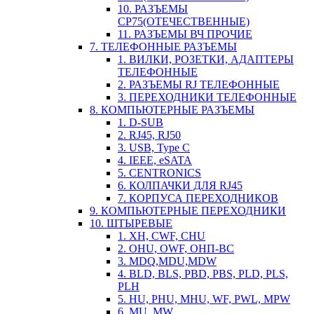
10. РАЗЪЕМЫ
СР75(ОТЕЧЕСТВЕННЫЕ)
11. РАЗЪЕМЫ ВЧ ПРОЧИЕ
7. ТЕЛЕФОННЫЕ РАЗЪЕМЫ
1. ВИЛКИ, РОЗЕТКИ, АДАПТЕРЫ
ТЕЛЕФОННЫЕ
2. РАЗЪЕМЫ RJ ТЕЛЕФОННЫЕ
3. ПЕРЕХОДНИКИ ТЕЛЕФОННЫЕ
8. КОМПЬЮТЕРНЫЕ РАЗЪЕМЫ
1. D-SUB
2. RJ45, RJ50
3. USB, Type C
4. IEEE, eSATA
5. CENTRONICS
6. КОЛПАЧКИ ДЛЯ RJ45
7. КОРПУСА ПЕРЕХОДНИКОВ
9. КОМПЬЮТЕРНЫЕ ПЕРЕХОДНИКИ
10. ШТЫРЕВЫЕ
1. XH, CWF, CHU
2. OHU, OWF, ОНП-ВС
3. MDQ,MDU,MDW
4. BLD, BLS, PBD, PBS, PLD, PLS,
PLH
5. HU, PHU, MHU, WF, PWL, MPW
6. MU, MW