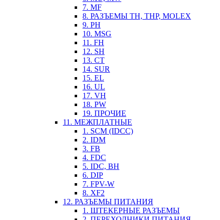
7. MF
8. РАЗЪЕМЫ TH, THP, MOLEX
9. PH
10. MSG
11. FH
12. SH
13. CT
14. SUR
15. EL
16. UL
17. VH
18. PW
19. ПРОЧИЕ
11. МЕЖПЛАТНЫЕ
1. SCM (IDCC)
2. IDM
3. FB
4. FDC
5. IDC, BH
6. DIP
7. FPV-W
8. XF2
12. РАЗЪЕМЫ ПИТАНИЯ
1. ШТЕКЕРНЫЕ РАЗЪЕМЫ
2. ПЕРЕХОДНИКИ ПИТАНИЯ