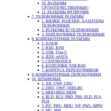
10. РАЗЪЕМЫ
СР75(ОТЕЧЕСТВЕННЫЕ)
11. РАЗЪЕМЫ ВЧ ПРОЧИЕ
7. ТЕЛЕФОННЫЕ РАЗЪЕМЫ
1. ВИЛКИ, РОЗЕТКИ, АДАПТЕРЫ
ТЕЛЕФОННЫЕ
2. РАЗЪЕМЫ RJ ТЕЛЕФОННЫЕ
3. ПЕРЕХОДНИКИ ТЕЛЕФОННЫЕ
8. КОМПЬЮТЕРНЫЕ РАЗЪЕМЫ
1. D-SUB
2. RJ45, RJ50
3. USB, Type C
4. IEEE, eSATA
5. CENTRONICS
6. КОЛПАЧКИ ДЛЯ RJ45
7. КОРПУСА ПЕРЕХОДНИКОВ
9. КОМПЬЮТЕРНЫЕ ПЕРЕХОДНИКИ
10. ШТЫРЕВЫЕ
1. XH, CWF, CHU
2. OHU, OWF, ОНП-ВС
3. MDQ,MDU,MDW
4. BLD, BLS, PBD, PBS, PLD, PLS,
PLH
5. HU, PHU, MHU, WF, PWL, MPW
6. MU, MW