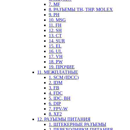
7. MF
8. РАЗЪЕМЫ TH, THP, MOLEX
9. PH
10. MSG
11. FH
12. SH
13. CT
14. SUR
15. EL
16. UL
17. VH
18. PW
19. ПРОЧИЕ
11. МЕЖПЛАТНЫЕ
1. SCM (IDCC)
2. IDM
3. FB
4. FDC
5. IDC, BH
6. DIP
7. FPV-W
8. XF2
12. РАЗЪЕМЫ ПИТАНИЯ
1. ШТЕКЕРНЫЕ РАЗЪЕМЫ
2. ПЕРЕХОДНИКИ ПИТАНИЯ