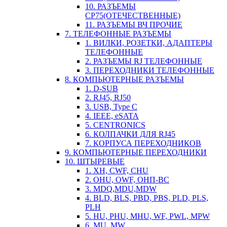
10. РАЗЪЕМЫ
СР75(ОТЕЧЕСТВЕННЫЕ)
11. РАЗЪЕМЫ ВЧ ПРОЧИЕ
7. ТЕЛЕФОННЫЕ РАЗЪЕМЫ
1. ВИЛКИ, РОЗЕТКИ, АДАПТЕРЫ
ТЕЛЕФОННЫЕ
2. РАЗЪЕМЫ RJ ТЕЛЕФОННЫЕ
3. ПЕРЕХОДНИКИ ТЕЛЕФОННЫЕ
8. КОМПЬЮТЕРНЫЕ РАЗЪЕМЫ
1. D-SUB
2. RJ45, RJ50
3. USB, Type C
4. IEEE, eSATA
5. CENTRONICS
6. КОЛПАЧКИ ДЛЯ RJ45
7. КОРПУСА ПЕРЕХОДНИКОВ
9. КОМПЬЮТЕРНЫЕ ПЕРЕХОДНИКИ
10. ШТЫРЕВЫЕ
1. XH, CWF, CHU
2. OHU, OWF, ОНП-ВС
3. MDQ,MDU,MDW
4. BLD, BLS, PBD, PBS, PLD, PLS,
PLH
5. HU, PHU, MHU, WF, PWL, MPW
6. MU, MW