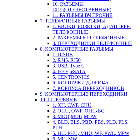
10. РАЗЪЕМЫ
СР75(ОТЕЧЕСТВЕННЫЕ)
11. РАЗЪЕМЫ ВЧ ПРОЧИЕ
7. ТЕЛЕФОННЫЕ РАЗЪЕМЫ
1. ВИЛКИ, РОЗЕТКИ, АДАПТЕРЫ
ТЕЛЕФОННЫЕ
2. РАЗЪЕМЫ RJ ТЕЛЕФОННЫЕ
3. ПЕРЕХОДНИКИ ТЕЛЕФОННЫЕ
8. КОМПЬЮТЕРНЫЕ РАЗЪЕМЫ
1. D-SUB
2. RJ45, RJ50
3. USB, Type C
4. IEEE, eSATA
5. CENTRONICS
6. КОЛПАЧКИ ДЛЯ RJ45
7. КОРПУСА ПЕРЕХОДНИКОВ
9. КОМПЬЮТЕРНЫЕ ПЕРЕХОДНИКИ
10. ШТЫРЕВЫЕ
1. XH, CWF, CHU
2. OHU, OWF, ОНП-ВС
3. MDQ,MDU,MDW
4. BLD, BLS, PBD, PBS, PLD, PLS,
PLH
5. HU, PHU, MHU, WF, PWL, MPW
6. MU, MW