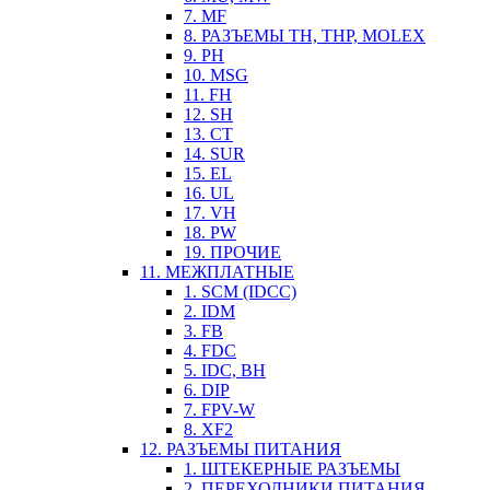
7. MF
8. РАЗЪЕМЫ TH, THP, MOLEX
9. PH
10. MSG
11. FH
12. SH
13. CT
14. SUR
15. EL
16. UL
17. VH
18. PW
19. ПРОЧИЕ
11. МЕЖПЛАТНЫЕ
1. SCM (IDCC)
2. IDM
3. FB
4. FDC
5. IDC, BH
6. DIP
7. FPV-W
8. XF2
12. РАЗЪЕМЫ ПИТАНИЯ
1. ШТЕКЕРНЫЕ РАЗЪЕМЫ
2. ПЕРЕХОДНИКИ ПИТАНИЯ