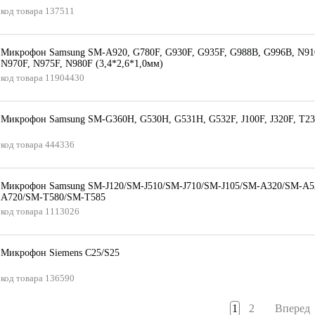
код товара
137511
Микрофон Samsung SM-A920, G780F, G930F, G935F, G988B, G996B, N91
N970F, N975F, N980F (3,4*2,6*1,0мм)
код товара
11904430
Микрофон Samsung SM-G360H, G530H, G531H, G532F, J100F, J320F, T23
код товара
444336
Микрофон Samsung SM-J120/SM-J510/SM-J710/SM-J105/SM-A320/SM-A5
A720/SM-T580/SM-T585
код товара
1113026
Микрофон Siemens C25/S25
код товара
136590
1
2
Вперед