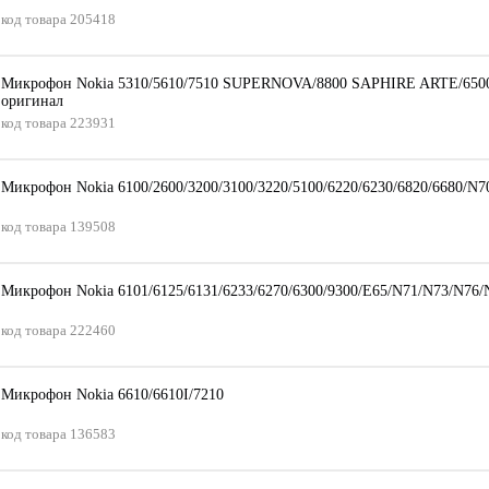
код товара
205418
Микрофон Nokia 5310/5610/7510 SUPERNOVA/8800 SAPHIRE ARTE/650
оригинал
код товара
223931
Микрофон Nokia 6100/2600/3200/3100/3220/5100/6220/6230/6820/6680/N7
код товара
139508
Микрофон Nokia 6101/6125/6131/6233/6270/6300/9300/E65/N71/N73/N76/
код товара
222460
Микрофон Nokia 6610/6610I/7210
код товара
136583