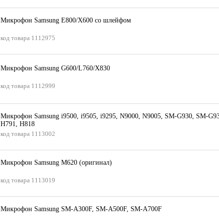
Микрофон Samsung E800/X600 со шлейфом
код товара
1112975
Микрофон Samsung G600/L760/X830
код товара
1112999
Микрофон Samsung i9500, i9505, i9295, N9000, N9005, SM-G930, SM-G9
H791, H818
код товара
1113002
Микрофон Samsung M620 (оригинал)
код товара
1113019
Микрофон Samsung SM-A300F, SM-A500F, SM-A700F