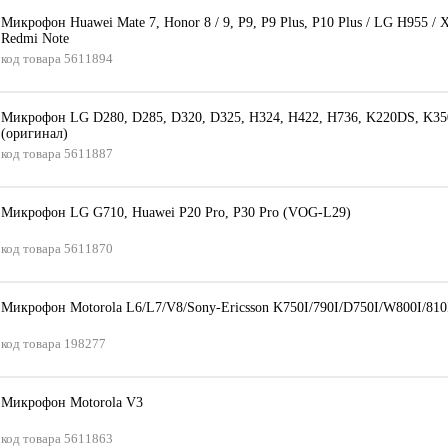
Микрофон Huawei Mate 7, Honor 8 / 9, P9, P9 Plus, P10 Plus / LG H955 / 
Redmi Note
код товара
5611894
Микрофон LG D280, D285, D320, D325, H324, H422, H736, K220DS, K3
(оригинал)
код товара
5611887
Микрофон LG G710, Huawei P20 Pro, P30 Pro (VOG-L29)
код товара
5611870
Микрофон Motorola L6/L7/V8/Sony-Ericsson K750I/790I/D750I/W800I/810
код товара
198277
Микрофон Motorola V3
код товара
5611863