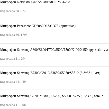
Микрофон Nokia 8800/N95/7280/N80/6280/6288
код товара
283874
Микрофон Panasonic GD60/GD67/GD75 (оригинал)
код товара
5611795
Микрофон Samsung A800/E600/E700/S500/T500/X100/X450 круглый 4мм 
код товара
1112944
Микрофон Samsung B7300/C3010/S3650/S5050/S5510 (3,8*3*1,1мм)
код товара
441489
Микрофон Samsung C270, M8800, S5200, S5600, S7350, S8300, S9402
код товара
1112968