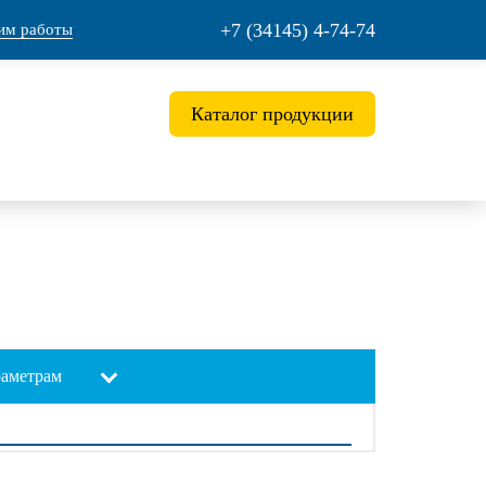
+7 (34145) 4-74-74
им работы
Каталог продукции
раметрам