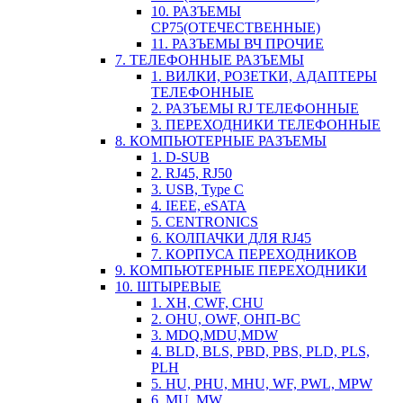
10. РАЗЪЕМЫ
СР75(ОТЕЧЕСТВЕННЫЕ)
11. РАЗЪЕМЫ ВЧ ПРОЧИЕ
7. ТЕЛЕФОННЫЕ РАЗЪЕМЫ
1. ВИЛКИ, РОЗЕТКИ, АДАПТЕРЫ
ТЕЛЕФОННЫЕ
2. РАЗЪЕМЫ RJ ТЕЛЕФОННЫЕ
3. ПЕРЕХОДНИКИ ТЕЛЕФОННЫЕ
8. КОМПЬЮТЕРНЫЕ РАЗЪЕМЫ
1. D-SUB
2. RJ45, RJ50
3. USB, Type C
4. IEEE, eSATA
5. CENTRONICS
6. КОЛПАЧКИ ДЛЯ RJ45
7. КОРПУСА ПЕРЕХОДНИКОВ
9. КОМПЬЮТЕРНЫЕ ПЕРЕХОДНИКИ
10. ШТЫРЕВЫЕ
1. XH, CWF, CHU
2. OHU, OWF, ОНП-ВС
3. MDQ,MDU,MDW
4. BLD, BLS, PBD, PBS, PLD, PLS,
PLH
5. HU, PHU, MHU, WF, PWL, MPW
6. MU, MW