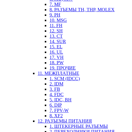
7. MF
8. РАЗЪЕМЫ TH, THP, MOLEX
9. PH
10. MSG
11. FH
12. SH
13. CT
14. SUR
15. EL
16. UL
17. VH
18. PW
19. ПРОЧИЕ
11. МЕЖПЛАТНЫЕ
1. SCM (IDCC)
2. IDM
3. FB
4. FDC
5. IDC, BH
6. DIP
7. FPV-W
8. XF2
12. РАЗЪЕМЫ ПИТАНИЯ
1. ШТЕКЕРНЫЕ РАЗЪЕМЫ
2. ПЕРЕХОДНИКИ ПИТАНИЯ