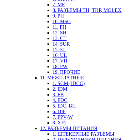
7. MF
8. РАЗЪЕМЫ TH, THP, MOLEX
9. PH
10. MSG
11. FH
12. SH
13. CT
14. SUR
15. EL
16. UL
17. VH
18. PW
19. ПРОЧИЕ
11. МЕЖПЛАТНЫЕ
1. SCM (IDCC)
2. IDM
3. FB
4. FDC
5. IDC, BH
6. DIP
7. FPV-W
8. XF2
12. РАЗЪЕМЫ ПИТАНИЯ
1. ШТЕКЕРНЫЕ РАЗЪЕМЫ
2. ПЕРЕХОДНИКИ ПИТАНИЯ