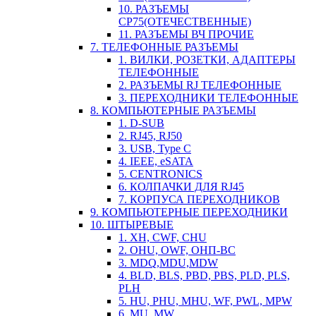
10. РАЗЪЕМЫ
СР75(ОТЕЧЕСТВЕННЫЕ)
11. РАЗЪЕМЫ ВЧ ПРОЧИЕ
7. ТЕЛЕФОННЫЕ РАЗЪЕМЫ
1. ВИЛКИ, РОЗЕТКИ, АДАПТЕРЫ
ТЕЛЕФОННЫЕ
2. РАЗЪЕМЫ RJ ТЕЛЕФОННЫЕ
3. ПЕРЕХОДНИКИ ТЕЛЕФОННЫЕ
8. КОМПЬЮТЕРНЫЕ РАЗЪЕМЫ
1. D-SUB
2. RJ45, RJ50
3. USB, Type C
4. IEEE, eSATA
5. CENTRONICS
6. КОЛПАЧКИ ДЛЯ RJ45
7. КОРПУСА ПЕРЕХОДНИКОВ
9. КОМПЬЮТЕРНЫЕ ПЕРЕХОДНИКИ
10. ШТЫРЕВЫЕ
1. XH, CWF, CHU
2. OHU, OWF, ОНП-ВС
3. MDQ,MDU,MDW
4. BLD, BLS, PBD, PBS, PLD, PLS,
PLH
5. HU, PHU, MHU, WF, PWL, MPW
6. MU, MW