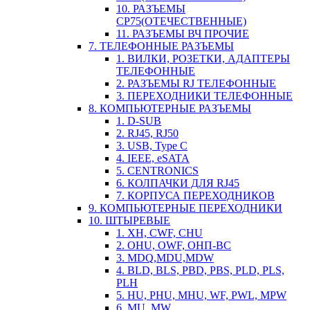
10. РАЗЪЕМЫ
СР75(ОТЕЧЕСТВЕННЫЕ)
11. РАЗЪЕМЫ ВЧ ПРОЧИЕ
7. ТЕЛЕФОННЫЕ РАЗЪЕМЫ
1. ВИЛКИ, РОЗЕТКИ, АДАПТЕРЫ
ТЕЛЕФОННЫЕ
2. РАЗЪЕМЫ RJ ТЕЛЕФОННЫЕ
3. ПЕРЕХОДНИКИ ТЕЛЕФОННЫЕ
8. КОМПЬЮТЕРНЫЕ РАЗЪЕМЫ
1. D-SUB
2. RJ45, RJ50
3. USB, Type C
4. IEEE, eSATA
5. CENTRONICS
6. КОЛПАЧКИ ДЛЯ RJ45
7. КОРПУСА ПЕРЕХОДНИКОВ
9. КОМПЬЮТЕРНЫЕ ПЕРЕХОДНИКИ
10. ШТЫРЕВЫЕ
1. XH, CWF, CHU
2. OHU, OWF, ОНП-ВС
3. MDQ,MDU,MDW
4. BLD, BLS, PBD, PBS, PLD, PLS,
PLH
5. HU, PHU, MHU, WF, PWL, MPW
6. MU, MW