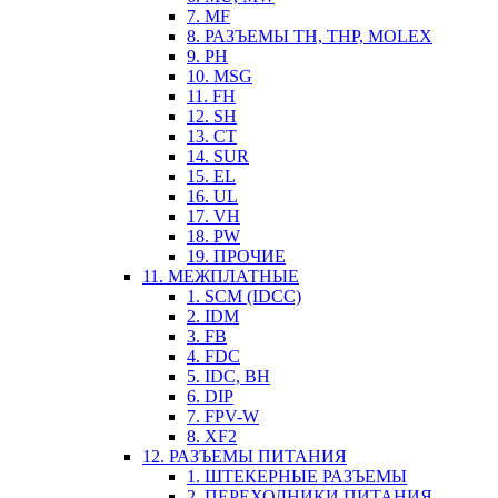
7. MF
8. РАЗЪЕМЫ TH, THP, MOLEX
9. PH
10. MSG
11. FH
12. SH
13. CT
14. SUR
15. EL
16. UL
17. VH
18. PW
19. ПРОЧИЕ
11. МЕЖПЛАТНЫЕ
1. SCM (IDCC)
2. IDM
3. FB
4. FDC
5. IDC, BH
6. DIP
7. FPV-W
8. XF2
12. РАЗЪЕМЫ ПИТАНИЯ
1. ШТЕКЕРНЫЕ РАЗЪЕМЫ
2. ПЕРЕХОДНИКИ ПИТАНИЯ