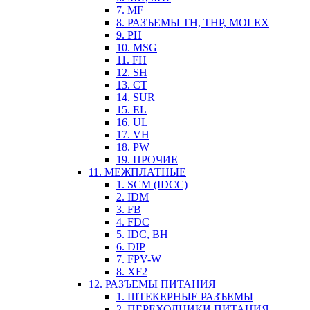
7. MF
8. РАЗЪЕМЫ TH, THP, MOLEX
9. PH
10. MSG
11. FH
12. SH
13. CT
14. SUR
15. EL
16. UL
17. VH
18. PW
19. ПРОЧИЕ
11. МЕЖПЛАТНЫЕ
1. SCM (IDCC)
2. IDM
3. FB
4. FDC
5. IDC, BH
6. DIP
7. FPV-W
8. XF2
12. РАЗЪЕМЫ ПИТАНИЯ
1. ШТЕКЕРНЫЕ РАЗЪЕМЫ
2. ПЕРЕХОДНИКИ ПИТАНИЯ