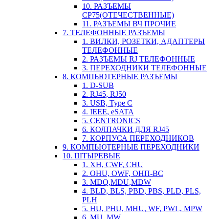
10. РАЗЪЕМЫ
СР75(ОТЕЧЕСТВЕННЫЕ)
11. РАЗЪЕМЫ ВЧ ПРОЧИЕ
7. ТЕЛЕФОННЫЕ РАЗЪЕМЫ
1. ВИЛКИ, РОЗЕТКИ, АДАПТЕРЫ
ТЕЛЕФОННЫЕ
2. РАЗЪЕМЫ RJ ТЕЛЕФОННЫЕ
3. ПЕРЕХОДНИКИ ТЕЛЕФОННЫЕ
8. КОМПЬЮТЕРНЫЕ РАЗЪЕМЫ
1. D-SUB
2. RJ45, RJ50
3. USB, Type C
4. IEEE, eSATA
5. CENTRONICS
6. КОЛПАЧКИ ДЛЯ RJ45
7. КОРПУСА ПЕРЕХОДНИКОВ
9. КОМПЬЮТЕРНЫЕ ПЕРЕХОДНИКИ
10. ШТЫРЕВЫЕ
1. XH, CWF, CHU
2. OHU, OWF, ОНП-ВС
3. MDQ,MDU,MDW
4. BLD, BLS, PBD, PBS, PLD, PLS,
PLH
5. HU, PHU, MHU, WF, PWL, MPW
6. MU, MW