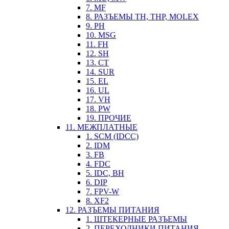
7. MF
8. РАЗЪЕМЫ TH, THP, MOLEX
9. PH
10. MSG
11. FH
12. SH
13. CT
14. SUR
15. EL
16. UL
17. VH
18. PW
19. ПРОЧИЕ
11. МЕЖПЛАТНЫЕ
1. SCM (IDCC)
2. IDM
3. FB
4. FDC
5. IDC, BH
6. DIP
7. FPV-W
8. XF2
12. РАЗЪЕМЫ ПИТАНИЯ
1. ШТЕКЕРНЫЕ РАЗЪЕМЫ
2. ПЕРЕХОДНИКИ ПИТАНИЯ