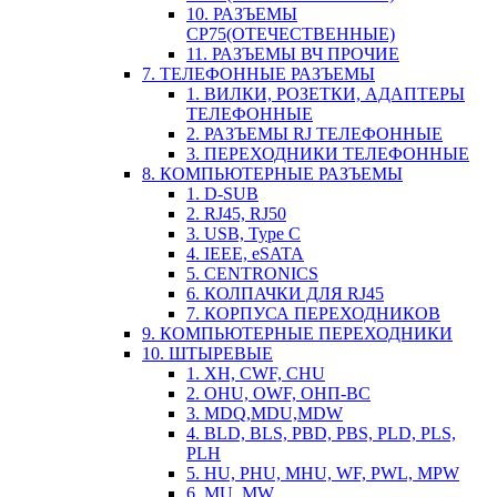
10. РАЗЪЕМЫ
СР75(ОТЕЧЕСТВЕННЫЕ)
11. РАЗЪЕМЫ ВЧ ПРОЧИЕ
7. ТЕЛЕФОННЫЕ РАЗЪЕМЫ
1. ВИЛКИ, РОЗЕТКИ, АДАПТЕРЫ
ТЕЛЕФОННЫЕ
2. РАЗЪЕМЫ RJ ТЕЛЕФОННЫЕ
3. ПЕРЕХОДНИКИ ТЕЛЕФОННЫЕ
8. КОМПЬЮТЕРНЫЕ РАЗЪЕМЫ
1. D-SUB
2. RJ45, RJ50
3. USB, Type C
4. IEEE, eSATA
5. CENTRONICS
6. КОЛПАЧКИ ДЛЯ RJ45
7. КОРПУСА ПЕРЕХОДНИКОВ
9. КОМПЬЮТЕРНЫЕ ПЕРЕХОДНИКИ
10. ШТЫРЕВЫЕ
1. XH, CWF, CHU
2. OHU, OWF, ОНП-ВС
3. MDQ,MDU,MDW
4. BLD, BLS, PBD, PBS, PLD, PLS,
PLH
5. HU, PHU, MHU, WF, PWL, MPW
6. MU, MW