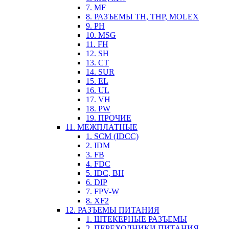
7. MF
8. РАЗЪЕМЫ TH, THP, MOLEX
9. PH
10. MSG
11. FH
12. SH
13. CT
14. SUR
15. EL
16. UL
17. VH
18. PW
19. ПРОЧИЕ
11. МЕЖПЛАТНЫЕ
1. SCM (IDCC)
2. IDM
3. FB
4. FDC
5. IDC, BH
6. DIP
7. FPV-W
8. XF2
12. РАЗЪЕМЫ ПИТАНИЯ
1. ШТЕКЕРНЫЕ РАЗЪЕМЫ
2. ПЕРЕХОДНИКИ ПИТАНИЯ