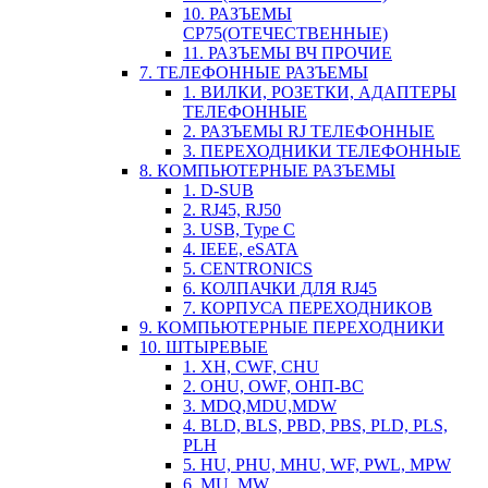
10. РАЗЪЕМЫ
СР75(ОТЕЧЕСТВЕННЫЕ)
11. РАЗЪЕМЫ ВЧ ПРОЧИЕ
7. ТЕЛЕФОННЫЕ РАЗЪЕМЫ
1. ВИЛКИ, РОЗЕТКИ, АДАПТЕРЫ
ТЕЛЕФОННЫЕ
2. РАЗЪЕМЫ RJ ТЕЛЕФОННЫЕ
3. ПЕРЕХОДНИКИ ТЕЛЕФОННЫЕ
8. КОМПЬЮТЕРНЫЕ РАЗЪЕМЫ
1. D-SUB
2. RJ45, RJ50
3. USB, Type C
4. IEEE, eSATA
5. CENTRONICS
6. КОЛПАЧКИ ДЛЯ RJ45
7. КОРПУСА ПЕРЕХОДНИКОВ
9. КОМПЬЮТЕРНЫЕ ПЕРЕХОДНИКИ
10. ШТЫРЕВЫЕ
1. XH, CWF, CHU
2. OHU, OWF, ОНП-ВС
3. MDQ,MDU,MDW
4. BLD, BLS, PBD, PBS, PLD, PLS,
PLH
5. HU, PHU, MHU, WF, PWL, MPW
6. MU, MW