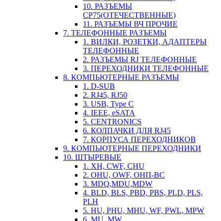
10. РАЗЪЕМЫ
СР75(ОТЕЧЕСТВЕННЫЕ)
11. РАЗЪЕМЫ ВЧ ПРОЧИЕ
7. ТЕЛЕФОННЫЕ РАЗЪЕМЫ
1. ВИЛКИ, РОЗЕТКИ, АДАПТЕРЫ
ТЕЛЕФОННЫЕ
2. РАЗЪЕМЫ RJ ТЕЛЕФОННЫЕ
3. ПЕРЕХОДНИКИ ТЕЛЕФОННЫЕ
8. КОМПЬЮТЕРНЫЕ РАЗЪЕМЫ
1. D-SUB
2. RJ45, RJ50
3. USB, Type C
4. IEEE, eSATA
5. CENTRONICS
6. КОЛПАЧКИ ДЛЯ RJ45
7. КОРПУСА ПЕРЕХОДНИКОВ
9. КОМПЬЮТЕРНЫЕ ПЕРЕХОДНИКИ
10. ШТЫРЕВЫЕ
1. XH, CWF, CHU
2. OHU, OWF, ОНП-ВС
3. MDQ,MDU,MDW
4. BLD, BLS, PBD, PBS, PLD, PLS,
PLH
5. HU, PHU, MHU, WF, PWL, MPW
6. MU, MW