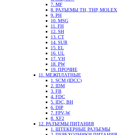
7. MF
8. РАЗЪЕМЫ TH, THP, MOLEX
9. PH
10. MSG
11. FH
12. SH
13. CT
14. SUR
15. EL
16. UL
17. VH
18. PW
19. ПРОЧИЕ
11. МЕЖПЛАТНЫЕ
1. SCM (IDCC)
2. IDM
3. FB
4. FDC
5. IDC, BH
6. DIP
7. FPV-W
8. XF2
12. РАЗЪЕМЫ ПИТАНИЯ
1. ШТЕКЕРНЫЕ РАЗЪЕМЫ
2. ПЕРЕХОДНИКИ ПИТАНИЯ