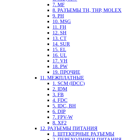
7. MF
8. РАЗЪЕМЫ TH, THP, MOLEX
9. PH
10. MSG
11. FH
12. SH
13. CT
14. SUR
15. EL
16. UL
17. VH
18. PW
19. ПРОЧИЕ
11. МЕЖПЛАТНЫЕ
1. SCM (IDCC)
2. IDM
3. FB
4. FDC
5. IDC, BH
6. DIP
7. FPV-W
8. XF2
12. РАЗЪЕМЫ ПИТАНИЯ
1. ШТЕКЕРНЫЕ РАЗЪЕМЫ
2. ПЕРЕХОДНИКИ ПИТАНИЯ