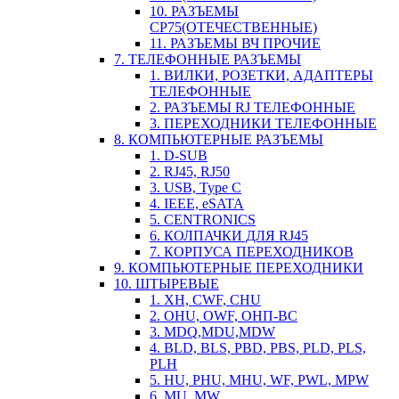
10. РАЗЪЕМЫ
СР75(ОТЕЧЕСТВЕННЫЕ)
11. РАЗЪЕМЫ ВЧ ПРОЧИЕ
7. ТЕЛЕФОННЫЕ РАЗЪЕМЫ
1. ВИЛКИ, РОЗЕТКИ, АДАПТЕРЫ
ТЕЛЕФОННЫЕ
2. РАЗЪЕМЫ RJ ТЕЛЕФОННЫЕ
3. ПЕРЕХОДНИКИ ТЕЛЕФОННЫЕ
8. КОМПЬЮТЕРНЫЕ РАЗЪЕМЫ
1. D-SUB
2. RJ45, RJ50
3. USB, Type C
4. IEEE, eSATA
5. CENTRONICS
6. КОЛПАЧКИ ДЛЯ RJ45
7. КОРПУСА ПЕРЕХОДНИКОВ
9. КОМПЬЮТЕРНЫЕ ПЕРЕХОДНИКИ
10. ШТЫРЕВЫЕ
1. XH, CWF, CHU
2. OHU, OWF, ОНП-ВС
3. MDQ,MDU,MDW
4. BLD, BLS, PBD, PBS, PLD, PLS,
PLH
5. HU, PHU, MHU, WF, PWL, MPW
6. MU, MW