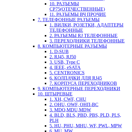
10. РАЗЪЕМЫ
СР75(ОТЕЧЕСТВЕННЫЕ)
11. РАЗЪЕМЫ ВЧ ПРОЧИЕ
7. ТЕЛЕФОННЫЕ РАЗЪЕМЫ
1. ВИЛКИ, РОЗЕТКИ, АДАПТЕРЫ
ТЕЛЕФОННЫЕ
2. РАЗЪЕМЫ RJ ТЕЛЕФОННЫЕ
3. ПЕРЕХОДНИКИ ТЕЛЕФОННЫЕ
8. КОМПЬЮТЕРНЫЕ РАЗЪЕМЫ
1. D-SUB
2. RJ45, RJ50
3. USB, Type C
4. IEEE, eSATA
5. CENTRONICS
6. КОЛПАЧКИ ДЛЯ RJ45
7. КОРПУСА ПЕРЕХОДНИКОВ
9. КОМПЬЮТЕРНЫЕ ПЕРЕХОДНИКИ
10. ШТЫРЕВЫЕ
1. XH, CWF, CHU
2. OHU, OWF, ОНП-ВС
3. MDQ,MDU,MDW
4. BLD, BLS, PBD, PBS, PLD, PLS,
PLH
5. HU, PHU, MHU, WF, PWL, MPW
6. MU, MW