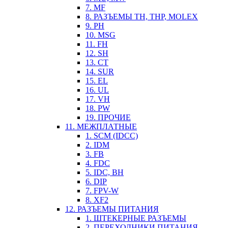
7. MF
8. РАЗЪЕМЫ TH, THP, MOLEX
9. PH
10. MSG
11. FH
12. SH
13. CT
14. SUR
15. EL
16. UL
17. VH
18. PW
19. ПРОЧИЕ
11. МЕЖПЛАТНЫЕ
1. SCM (IDCC)
2. IDM
3. FB
4. FDC
5. IDC, BH
6. DIP
7. FPV-W
8. XF2
12. РАЗЪЕМЫ ПИТАНИЯ
1. ШТЕКЕРНЫЕ РАЗЪЕМЫ
2. ПЕРЕХОДНИКИ ПИТАНИЯ