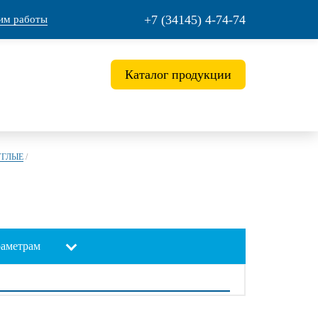
+7 (34145) 4-74-74
им работы
Каталог продукции
УГЛЫЕ
/
раметрам