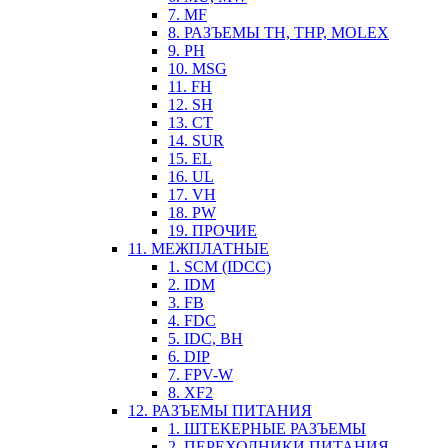
7. MF
8. РАЗЪЕМЫ TH, THP, MOLEX
9. PH
10. MSG
11. FH
12. SH
13. CT
14. SUR
15. EL
16. UL
17. VH
18. PW
19. ПРОЧИЕ
11. МЕЖПЛАТНЫЕ
1. SCM (IDCC)
2. IDM
3. FB
4. FDC
5. IDC, BH
6. DIP
7. FPV-W
8. XF2
12. РАЗЪЕМЫ ПИТАНИЯ
1. ШТЕКЕРНЫЕ РАЗЪЕМЫ
2. ПЕРЕХОДНИКИ ПИТАНИЯ