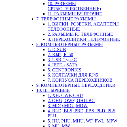
10. РАЗЪЕМЫ
СР75(ОТЕЧЕСТВЕННЫЕ)
11. РАЗЪЕМЫ ВЧ ПРОЧИЕ
7. ТЕЛЕФОННЫЕ РАЗЪЕМЫ
1. ВИЛКИ, РОЗЕТКИ, АДАПТЕРЫ
ТЕЛЕФОННЫЕ
2. РАЗЪЕМЫ RJ ТЕЛЕФОННЫЕ
3. ПЕРЕХОДНИКИ ТЕЛЕФОННЫЕ
8. КОМПЬЮТЕРНЫЕ РАЗЪЕМЫ
1. D-SUB
2. RJ45, RJ50
3. USB, Type C
4. IEEE, eSATA
5. CENTRONICS
6. КОЛПАЧКИ ДЛЯ RJ45
7. КОРПУСА ПЕРЕХОДНИКОВ
9. КОМПЬЮТЕРНЫЕ ПЕРЕХОДНИКИ
10. ШТЫРЕВЫЕ
1. XH, CWF, CHU
2. OHU, OWF, ОНП-ВС
3. MDQ,MDU,MDW
4. BLD, BLS, PBD, PBS, PLD, PLS,
PLH
5. HU, PHU, MHU, WF, PWL, MPW
6. MU, MW