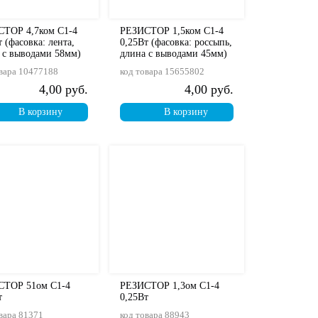
ТОР 4,7ком С1-4
РЕЗИСТОР 1,5ком С1-4
т (фасовка: лента,
0,25Вт (фасовка: россыпь,
 с выводами 58мм)
длина с выводами 45мм)
вара
10477188
код товара
15655802
4,00 руб.
4,00 руб.
В корзину
В корзину
СТОР 51ом С1-4
РЕЗИСТОР 1,3ом С1-4
т
0,25Вт
вара
81371
код товара
88943