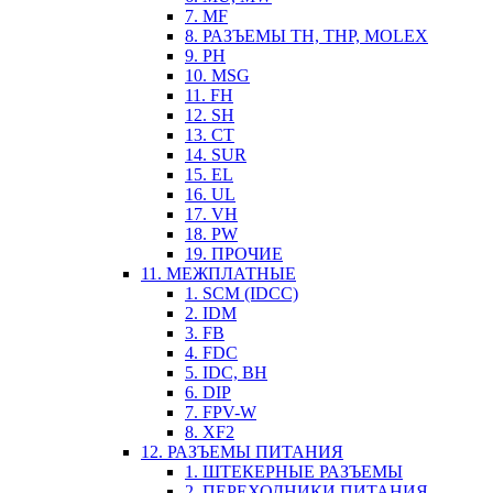
7. MF
8. РАЗЪЕМЫ TH, THP, MOLEX
9. PH
10. MSG
11. FH
12. SH
13. CT
14. SUR
15. EL
16. UL
17. VH
18. PW
19. ПРОЧИЕ
11. МЕЖПЛАТНЫЕ
1. SCM (IDCC)
2. IDM
3. FB
4. FDC
5. IDC, BH
6. DIP
7. FPV-W
8. XF2
12. РАЗЪЕМЫ ПИТАНИЯ
1. ШТЕКЕРНЫЕ РАЗЪЕМЫ
2. ПЕРЕХОДНИКИ ПИТАНИЯ