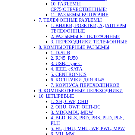
10. РАЗЪЕМЫ
СР75(ОТЕЧЕСТВЕННЫЕ)
11. РАЗЪЕМЫ ВЧ ПРОЧИЕ
7. ТЕЛЕФОННЫЕ РАЗЪЕМЫ
1. ВИЛКИ, РОЗЕТКИ, АДАПТЕРЫ
ТЕЛЕФОННЫЕ
2. РАЗЪЕМЫ RJ ТЕЛЕФОННЫЕ
3. ПЕРЕХОДНИКИ ТЕЛЕФОННЫЕ
8. КОМПЬЮТЕРНЫЕ РАЗЪЕМЫ
1. D-SUB
2. RJ45, RJ50
3. USB, Type C
4. IEEE, eSATA
5. CENTRONICS
6. КОЛПАЧКИ ДЛЯ RJ45
7. КОРПУСА ПЕРЕХОДНИКОВ
9. КОМПЬЮТЕРНЫЕ ПЕРЕХОДНИКИ
10. ШТЫРЕВЫЕ
1. XH, CWF, CHU
2. OHU, OWF, ОНП-ВС
3. MDQ,MDU,MDW
4. BLD, BLS, PBD, PBS, PLD, PLS,
PLH
5. HU, PHU, MHU, WF, PWL, MPW
6. MU, MW