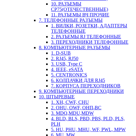
10. РАЗЪЕМЫ
СР75(ОТЕЧЕСТВЕННЫЕ)
11. РАЗЪЕМЫ ВЧ ПРОЧИЕ
7. ТЕЛЕФОННЫЕ РАЗЪЕМЫ
1. ВИЛКИ, РОЗЕТКИ, АДАПТЕРЫ
ТЕЛЕФОННЫЕ
2. РАЗЪЕМЫ RJ ТЕЛЕФОННЫЕ
3. ПЕРЕХОДНИКИ ТЕЛЕФОННЫЕ
8. КОМПЬЮТЕРНЫЕ РАЗЪЕМЫ
1. D-SUB
2. RJ45, RJ50
3. USB, Type C
4. IEEE, eSATA
5. CENTRONICS
6. КОЛПАЧКИ ДЛЯ RJ45
7. КОРПУСА ПЕРЕХОДНИКОВ
9. КОМПЬЮТЕРНЫЕ ПЕРЕХОДНИКИ
10. ШТЫРЕВЫЕ
1. XH, CWF, CHU
2. OHU, OWF, ОНП-ВС
3. MDQ,MDU,MDW
4. BLD, BLS, PBD, PBS, PLD, PLS,
PLH
5. HU, PHU, MHU, WF, PWL, MPW
6. MU, MW