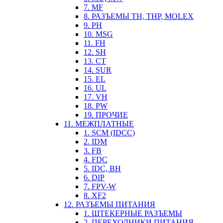
7. MF
8. РАЗЪЕМЫ TH, THP, MOLEX
9. PH
10. MSG
11. FH
12. SH
13. CT
14. SUR
15. EL
16. UL
17. VH
18. PW
19. ПРОЧИЕ
11. МЕЖПЛАТНЫЕ
1. SCM (IDCC)
2. IDM
3. FB
4. FDC
5. IDC, BH
6. DIP
7. FPV-W
8. XF2
12. РАЗЪЕМЫ ПИТАНИЯ
1. ШТЕКЕРНЫЕ РАЗЪЕМЫ
2. ПЕРЕХОДНИКИ ПИТАНИЯ