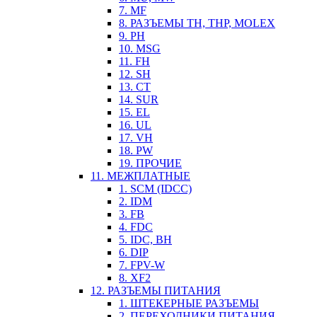
7. MF
8. РАЗЪЕМЫ TH, THP, MOLEX
9. PH
10. MSG
11. FH
12. SH
13. CT
14. SUR
15. EL
16. UL
17. VH
18. PW
19. ПРОЧИЕ
11. МЕЖПЛАТНЫЕ
1. SCM (IDCC)
2. IDM
3. FB
4. FDC
5. IDC, BH
6. DIP
7. FPV-W
8. XF2
12. РАЗЪЕМЫ ПИТАНИЯ
1. ШТЕКЕРНЫЕ РАЗЪЕМЫ
2. ПЕРЕХОДНИКИ ПИТАНИЯ