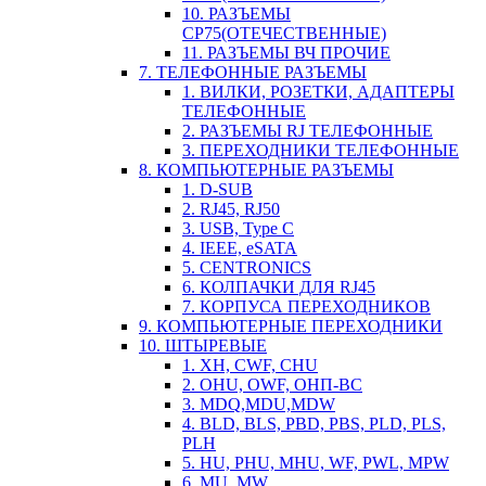
10. РАЗЪЕМЫ
СР75(ОТЕЧЕСТВЕННЫЕ)
11. РАЗЪЕМЫ ВЧ ПРОЧИЕ
7. ТЕЛЕФОННЫЕ РАЗЪЕМЫ
1. ВИЛКИ, РОЗЕТКИ, АДАПТЕРЫ
ТЕЛЕФОННЫЕ
2. РАЗЪЕМЫ RJ ТЕЛЕФОННЫЕ
3. ПЕРЕХОДНИКИ ТЕЛЕФОННЫЕ
8. КОМПЬЮТЕРНЫЕ РАЗЪЕМЫ
1. D-SUB
2. RJ45, RJ50
3. USB, Type C
4. IEEE, eSATA
5. CENTRONICS
6. КОЛПАЧКИ ДЛЯ RJ45
7. КОРПУСА ПЕРЕХОДНИКОВ
9. КОМПЬЮТЕРНЫЕ ПЕРЕХОДНИКИ
10. ШТЫРЕВЫЕ
1. XH, CWF, CHU
2. OHU, OWF, ОНП-ВС
3. MDQ,MDU,MDW
4. BLD, BLS, PBD, PBS, PLD, PLS,
PLH
5. HU, PHU, MHU, WF, PWL, MPW
6. MU, MW