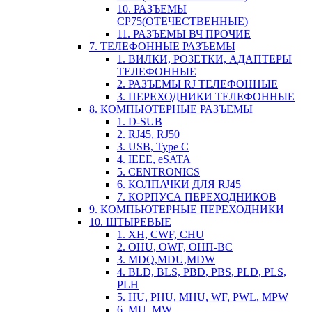
10. РАЗЪЕМЫ
СР75(ОТЕЧЕСТВЕННЫЕ)
11. РАЗЪЕМЫ ВЧ ПРОЧИЕ
7. ТЕЛЕФОННЫЕ РАЗЪЕМЫ
1. ВИЛКИ, РОЗЕТКИ, АДАПТЕРЫ
ТЕЛЕФОННЫЕ
2. РАЗЪЕМЫ RJ ТЕЛЕФОННЫЕ
3. ПЕРЕХОДНИКИ ТЕЛЕФОННЫЕ
8. КОМПЬЮТЕРНЫЕ РАЗЪЕМЫ
1. D-SUB
2. RJ45, RJ50
3. USB, Type C
4. IEEE, eSATA
5. CENTRONICS
6. КОЛПАЧКИ ДЛЯ RJ45
7. КОРПУСА ПЕРЕХОДНИКОВ
9. КОМПЬЮТЕРНЫЕ ПЕРЕХОДНИКИ
10. ШТЫРЕВЫЕ
1. XH, CWF, CHU
2. OHU, OWF, ОНП-ВС
3. MDQ,MDU,MDW
4. BLD, BLS, PBD, PBS, PLD, PLS,
PLH
5. HU, PHU, MHU, WF, PWL, MPW
6. MU, MW