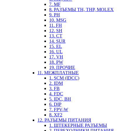
7. MF
8. РАЗЪЕМЫ TH, THP, MOLEX
9. PH
10. MSG
11. FH
12. SH
13. CT
14. SUR
15. EL
16. UL
17. VH
18. PW
19. ПРОЧИЕ
11. МЕЖПЛАТНЫЕ
1. SCM (IDCC)
2. IDM
3. FB
4. FDC
5. IDC, BH
6. DIP
7. FPV-W
8. XF2
12. РАЗЪЕМЫ ПИТАНИЯ
1. ШТЕКЕРНЫЕ РАЗЪЕМЫ
2. ПЕРЕХОДНИКИ ПИТАНИЯ