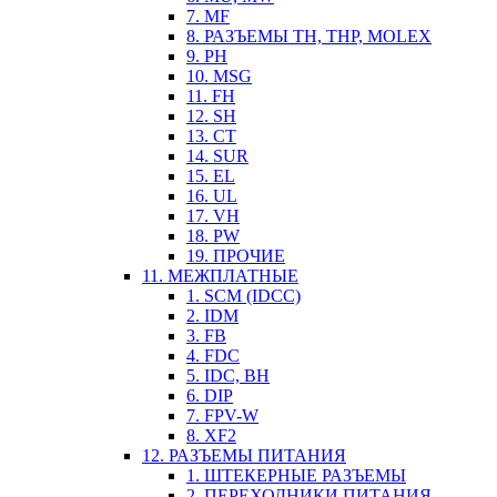
7. MF
8. РАЗЪЕМЫ TH, THP, MOLEX
9. PH
10. MSG
11. FH
12. SH
13. CT
14. SUR
15. EL
16. UL
17. VH
18. PW
19. ПРОЧИЕ
11. МЕЖПЛАТНЫЕ
1. SCM (IDCC)
2. IDM
3. FB
4. FDC
5. IDC, BH
6. DIP
7. FPV-W
8. XF2
12. РАЗЪЕМЫ ПИТАНИЯ
1. ШТЕКЕРНЫЕ РАЗЪЕМЫ
2. ПЕРЕХОДНИКИ ПИТАНИЯ