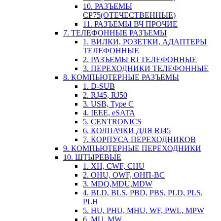
10. РАЗЪЕМЫ
СР75(ОТЕЧЕСТВЕННЫЕ)
11. РАЗЪЕМЫ ВЧ ПРОЧИЕ
7. ТЕЛЕФОННЫЕ РАЗЪЕМЫ
1. ВИЛКИ, РОЗЕТКИ, АДАПТЕРЫ
ТЕЛЕФОННЫЕ
2. РАЗЪЕМЫ RJ ТЕЛЕФОННЫЕ
3. ПЕРЕХОДНИКИ ТЕЛЕФОННЫЕ
8. КОМПЬЮТЕРНЫЕ РАЗЪЕМЫ
1. D-SUB
2. RJ45, RJ50
3. USB, Type C
4. IEEE, eSATA
5. CENTRONICS
6. КОЛПАЧКИ ДЛЯ RJ45
7. КОРПУСА ПЕРЕХОДНИКОВ
9. КОМПЬЮТЕРНЫЕ ПЕРЕХОДНИКИ
10. ШТЫРЕВЫЕ
1. XH, CWF, CHU
2. OHU, OWF, ОНП-ВС
3. MDQ,MDU,MDW
4. BLD, BLS, PBD, PBS, PLD, PLS,
PLH
5. HU, PHU, MHU, WF, PWL, MPW
6. MU, MW