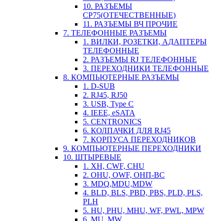
10. РАЗЪЕМЫ
СР75(ОТЕЧЕСТВЕННЫЕ)
11. РАЗЪЕМЫ ВЧ ПРОЧИЕ
7. ТЕЛЕФОННЫЕ РАЗЪЕМЫ
1. ВИЛКИ, РОЗЕТКИ, АДАПТЕРЫ
ТЕЛЕФОННЫЕ
2. РАЗЪЕМЫ RJ ТЕЛЕФОННЫЕ
3. ПЕРЕХОДНИКИ ТЕЛЕФОННЫЕ
8. КОМПЬЮТЕРНЫЕ РАЗЪЕМЫ
1. D-SUB
2. RJ45, RJ50
3. USB, Type C
4. IEEE, eSATA
5. CENTRONICS
6. КОЛПАЧКИ ДЛЯ RJ45
7. КОРПУСА ПЕРЕХОДНИКОВ
9. КОМПЬЮТЕРНЫЕ ПЕРЕХОДНИКИ
10. ШТЫРЕВЫЕ
1. XH, CWF, CHU
2. OHU, OWF, ОНП-ВС
3. MDQ,MDU,MDW
4. BLD, BLS, PBD, PBS, PLD, PLS,
PLH
5. HU, PHU, MHU, WF, PWL, MPW
6. MU, MW