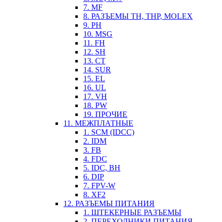
7. MF
8. РАЗЪЕМЫ TH, THP, MOLEX
9. PH
10. MSG
11. FH
12. SH
13. CT
14. SUR
15. EL
16. UL
17. VH
18. PW
19. ПРОЧИЕ
11. МЕЖПЛАТНЫЕ
1. SCM (IDCC)
2. IDM
3. FB
4. FDC
5. IDC, BH
6. DIP
7. FPV-W
8. XF2
12. РАЗЪЕМЫ ПИТАНИЯ
1. ШТЕКЕРНЫЕ РАЗЪЕМЫ
2. ПЕРЕХОДНИКИ ПИТАНИЯ