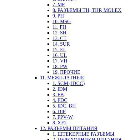
7. MF
8. РАЗЪЕМЫ TH, THP, MOLEX
9. PH
10. MSG
11. FH
12. SH
13. CT
14. SUR
15. EL
16. UL
17. VH
18. PW
19. ПРОЧИЕ
11. МЕЖПЛАТНЫЕ
1. SCM (IDCC)
2. IDM
3. FB
4. FDC
5. IDC, BH
6. DIP
7. FPV-W
8. XF2
12. РАЗЪЕМЫ ПИТАНИЯ
1. ШТЕКЕРНЫЕ РАЗЪЕМЫ
2. ПЕРЕХОДНИКИ ПИТАНИЯ