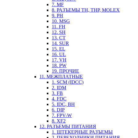
7. MF
8. РАЗЪЕМЫ TH, THP, MOLEX
9. PH
10. MSG
11. FH
12. SH
13. CT
14. SUR
15. EL
16. UL
17. VH
18. PW
19. ПРОЧИЕ
11. МЕЖПЛАТНЫЕ
1. SCM (IDCC)
2. IDM
3. FB
4. FDC
5. IDC, BH
6. DIP
7. FPV-W
8. XF2
12. РАЗЪЕМЫ ПИТАНИЯ
1. ШТЕКЕРНЫЕ РАЗЪЕМЫ
2. ПЕРЕХОДНИКИ ПИТАНИЯ