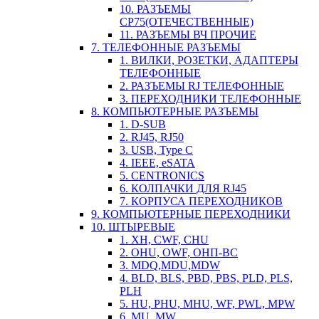
10. РАЗЪЕМЫ
СР75(ОТЕЧЕСТВЕННЫЕ)
11. РАЗЪЕМЫ ВЧ ПРОЧИЕ
7. ТЕЛЕФОННЫЕ РАЗЪЕМЫ
1. ВИЛКИ, РОЗЕТКИ, АДАПТЕРЫ
ТЕЛЕФОННЫЕ
2. РАЗЪЕМЫ RJ ТЕЛЕФОННЫЕ
3. ПЕРЕХОДНИКИ ТЕЛЕФОННЫЕ
8. КОМПЬЮТЕРНЫЕ РАЗЪЕМЫ
1. D-SUB
2. RJ45, RJ50
3. USB, Type C
4. IEEE, eSATA
5. CENTRONICS
6. КОЛПАЧКИ ДЛЯ RJ45
7. КОРПУСА ПЕРЕХОДНИКОВ
9. КОМПЬЮТЕРНЫЕ ПЕРЕХОДНИКИ
10. ШТЫРЕВЫЕ
1. XH, CWF, CHU
2. OHU, OWF, ОНП-ВС
3. MDQ,MDU,MDW
4. BLD, BLS, PBD, PBS, PLD, PLS,
PLH
5. HU, PHU, MHU, WF, PWL, MPW
6. MU, MW