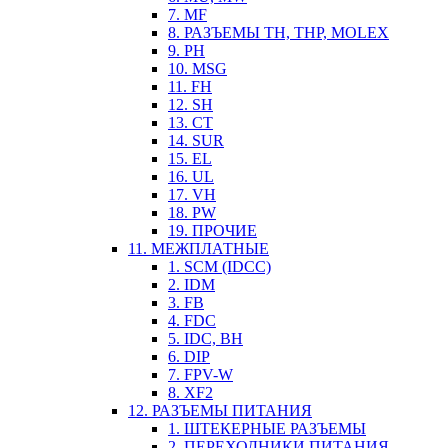
7. MF
8. РАЗЪЕМЫ TH, THP, MOLEX
9. PH
10. MSG
11. FH
12. SH
13. CT
14. SUR
15. EL
16. UL
17. VH
18. PW
19. ПРОЧИЕ
11. МЕЖПЛАТНЫЕ
1. SCM (IDCC)
2. IDM
3. FB
4. FDC
5. IDC, BH
6. DIP
7. FPV-W
8. XF2
12. РАЗЪЕМЫ ПИТАНИЯ
1. ШТЕКЕРНЫЕ РАЗЪЕМЫ
2. ПЕРЕХОДНИКИ ПИТАНИЯ