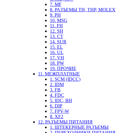
7. MF
8. РАЗЪЕМЫ TH, THP, MOLEX
9. PH
10. MSG
11. FH
12. SH
13. CT
14. SUR
15. EL
16. UL
17. VH
18. PW
19. ПРОЧИЕ
11. МЕЖПЛАТНЫЕ
1. SCM (IDCC)
2. IDM
3. FB
4. FDC
5. IDC, BH
6. DIP
7. FPV-W
8. XF2
12. РАЗЪЕМЫ ПИТАНИЯ
1. ШТЕКЕРНЫЕ РАЗЪЕМЫ
2. ПЕРЕХОДНИКИ ПИТАНИЯ