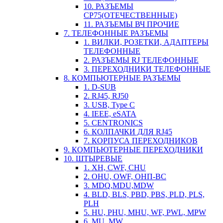
10. РАЗЪЕМЫ
СР75(ОТЕЧЕСТВЕННЫЕ)
11. РАЗЪЕМЫ ВЧ ПРОЧИЕ
7. ТЕЛЕФОННЫЕ РАЗЪЕМЫ
1. ВИЛКИ, РОЗЕТКИ, АДАПТЕРЫ
ТЕЛЕФОННЫЕ
2. РАЗЪЕМЫ RJ ТЕЛЕФОННЫЕ
3. ПЕРЕХОДНИКИ ТЕЛЕФОННЫЕ
8. КОМПЬЮТЕРНЫЕ РАЗЪЕМЫ
1. D-SUB
2. RJ45, RJ50
3. USB, Type C
4. IEEE, eSATA
5. CENTRONICS
6. КОЛПАЧКИ ДЛЯ RJ45
7. КОРПУСА ПЕРЕХОДНИКОВ
9. КОМПЬЮТЕРНЫЕ ПЕРЕХОДНИКИ
10. ШТЫРЕВЫЕ
1. XH, CWF, CHU
2. OHU, OWF, ОНП-ВС
3. MDQ,MDU,MDW
4. BLD, BLS, PBD, PBS, PLD, PLS,
PLH
5. HU, PHU, MHU, WF, PWL, MPW
6. MU, MW